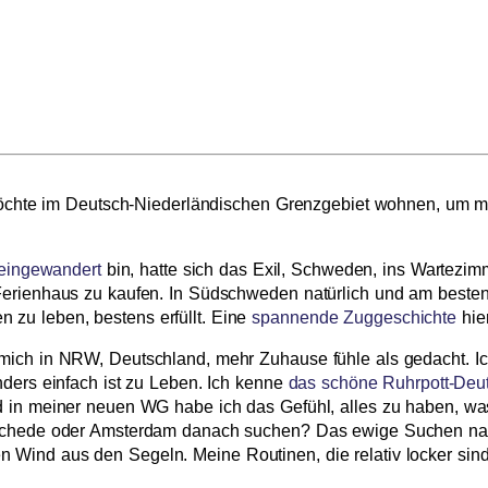
h möchte im Deutsch-Niederländischen Grenzgebiet wohnen, um 
eingewandert
bin, hatte sich das Exil, Schweden, ins Wartezimm
Ferienhaus zu kaufen. In Südschweden natürlich und am besten
zu leben, bestens erfüllt. Eine
spannende Zuggeschichte
hier
mich in NRW, Deutschland, mehr Zuhause fühle als gedacht. Ich
nders einfach ist zu Leben. Ich kenne
das schöne Ruhrpott-Deu
d in meiner neuen WG habe ich das Gefühl, alles zu haben, was
nschede oder Amsterdam danach suchen? Das ewige Suchen nach
Wind aus den Segeln. Meine Routinen, die relativ locker sind,