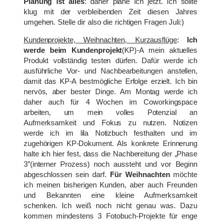
Planung ist alles
: daher plane ich jetzt. Ich sollte
klug mit der verbleibenden Zeit diesen Jahres
umgehen. Stelle dir also die richtigen Fragen Juli:)
Kundenprojekte, Weihnachten, Kurzausflüge
:
Ich
werde beim Kundenprojekt
(KP)-A mein aktuelles
Produkt vollständig testen dürfen. Dafür werde ich
ausführliche Vor- und Nachbearbeitungen anstellen,
damit das KP-A bestmögliche Erfolge erzielt. Ich bin
nervös, aber bester Dinge. Am Montag werde ich
daher auch für 4 Wochen im Coworkingspace
arbeiten, um mein volles Potenzial an
Aufmerksamkeit und Fokus zu nutzen. Notizen
werde ich im lila Notizbuch festhalten und im
zugehörigen KP-Dokument. Als konkrete Erinnerung
halte ich hier fest, dass die Nachbereitung der „Phase
3″(interner Prozess) noch aussteht und vor Beginn
abgeschlossen sein darf.
Für
Weihnachten
möchte
ich meinen bisherigen Kunden, aber auch Freunden
und Bekannten eine kleine Aufmerksamkeit
schenken. Ich weiß noch nicht genau was. Dazu
kommen mindestens 3 Fotobuch-Projekte für enge