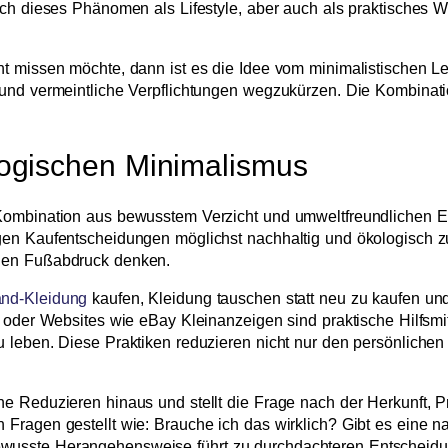
ich dieses Phänomen als Lifestyle, aber auch als praktisches 
t missen möchte, dann ist es die Idee vom minimalistischen Leb
 und vermeintliche Verpflichtungen wegzukürzen. Die Kombinati
ogischen Minimalismus
Kombination aus bewusstem Verzicht und umweltfreundlichen En
n Kaufentscheidungen möglichst nachhaltig und ökologisch zu tr
chen Fußabdruck denken.
and-Kleidung
kaufen, Kleidung tauschen statt neu zu kaufen un
el oder Websites wie eBay Kleinanzeigen sind praktische Hilfs
u leben. Diese Praktiken reduzieren nicht nur den persönliche
ne Reduzieren hinaus und stellt die Frage nach der Herkunft,
Fragen gestellt wie: Brauche ich das wirklich? Gibt es eine na
usste Herangehensweise führt zu durchdachteren Entscheidun