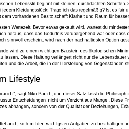
chen Lebensstil beginnt mit kleinen, durchdachten Schritten. 
 jedem Kleidungsstück: Trage ich das regelmäßig? Ist es fair u
 dem vorhandenen Besitz schafft Klarheit und Raum für besse
sten Wartezeit. Bevor etwas gekauft wird, wartest du mindesten
 sich heraus, dass das Bedürfnis vorübergehend war oder dass es
 sinnvoll erscheint, wird nach der nachhaltigsten Option gesu
nde wird zu einem wichtigen Baustein des ökologischen Minim
 zu lassen. Diese Haltung verlängert nicht nur die Lebensdauer
ten und die Arbeit, die in der Herstellung von Gegenständen st
m Lifestyle
 braucht“, sagt Niko Paech, und dieser Satz fasst die Philosop
sste Entscheidungen, nicht um Verzicht aus Mangel. Diese Frei
tzes abhängen, sondern von der Qualität der Beziehungen, Er
tet auch, sich mit den wichtigsten Aufgaben zu beschäftigen un