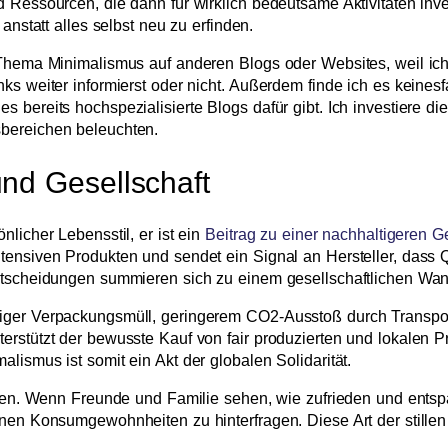
d Ressourcen, die dann für wirklich bedeutsame Aktivitäten inv
anstatt alles selbst neu zu erfinden.
 Thema Minimalismus auf anderen Blogs oder Websites, weil ich
ks weiter informierst oder nicht. Außerdem finde ich es keinesf
bereits hochspezialisierte Blogs dafür gibt. Ich investiere die 
sbereichen beleuchten.
und Gesellschaft
nlicher Lebensstil, er ist ein
Beitrag zu einer nachhaltigeren Ge
ensiven Produkten und sendet ein Signal an Hersteller, dass Qu
Entscheidungen summieren sich zu einem gesellschaftlichen Wan
niger Verpackungsmüll, geringerem CO2-Ausstoß durch Transpo
erstützt der bewusste Kauf von fair produzierten und lokalen P
lismus ist somit ein Akt der globalen Solidarität.
erden. Wenn Freunde und Familie sehen, wie zufrieden und entspa
en Konsumgewohnheiten zu hinterfragen. Diese Art der stillen Ins